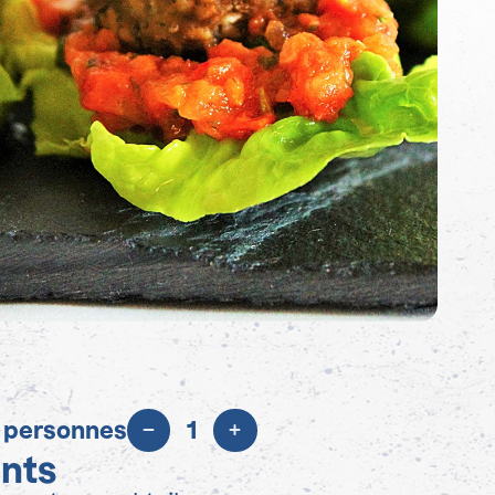
 personnes
1
ents