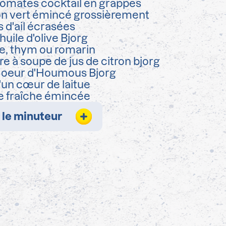
tomates cocktail en grappes
n vert émincé grossièrement
 d'ail écrasées
'huile d'olive Bjorg
vre, thym ou romarin
ère à soupe de jus de citron bjorg
 Coeur d'Houmous Bjorg
d'un cœur de laitue
e fraîche émincée
 le minuteur