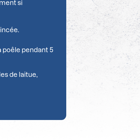
ement si
incée.
la poêle pendant 5
les de laitue,