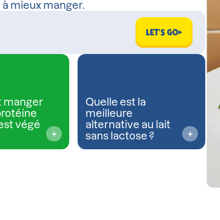
r à mieux manger.
LET'S GO
 manger
Quelle est la
protéine
meilleure
est végé
alternative au lait
sans lactose ?