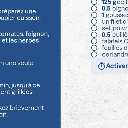
125
g
de 
0.5
oigno
 préparez une
1
gousses
papier cuisson.
un filet d
sel, poi
tomates, l’oignon,
0.5
cuill
vre et les herbes
falafels
feuilles 
coriandr
en une seule
Activer
min, jusqu’à ce
nt grillées.
mixez brièvement
on.