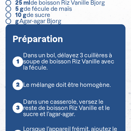
25
ml
de boisson Riz Vanille Bjorg
5
g
de fécule de maïs
10
g
de sucre
g
Agar-agar Bjorg
Préparation
Dans un bol, délayez 3 cuillères à
soupe de boisson Riz Vanille avec
la fécule.
Le mélange doit être homogène.
Dans une casserole, versez le
reste de boisson Riz Vanille et le
sucre et l’agar-agar.
Lorsque l’appareil frémit, ajoutez le