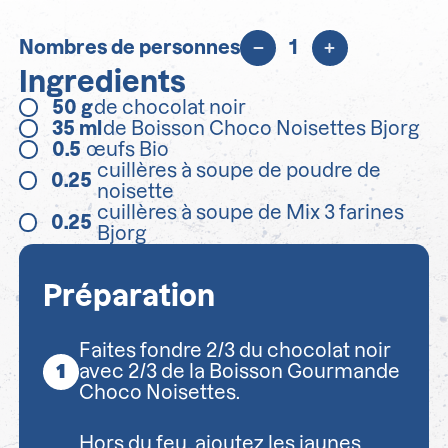
Nombres de personnes
1
Ingredients
50
g
de chocolat noir
35
ml
de Boisson Choco Noisettes Bjorg
0.5
œufs Bio
cuillères à soupe de poudre de
0.25
noisette
cuillères à soupe de Mix 3 farines
0.25
Bjorg
Préparation
Faites fondre 2/3 du chocolat noir
avec 2/3 de la Boisson Gourmande
Choco Noisettes.
Hors du feu, ajoutez les jaunes