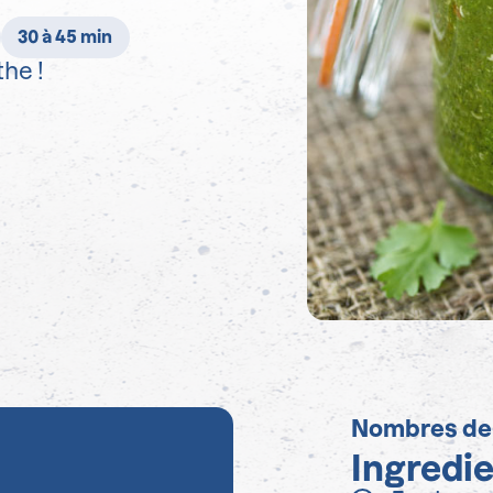
30 à 45 min
he !
Nombres de
Ingredi