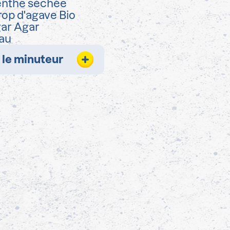
nthe séchée
rop d'agave Bio
gar Agar
au
 le minuteur