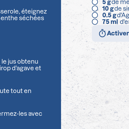
5
g
de me
10
g
de si
asserole, éteignez
0.5
g
d'A
e menthe séchées
75
ml
d'e
Activer
 le jus obtenu
irop d’agave et
nute tout en
ermez-les avec