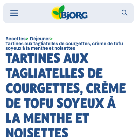
Recettes
Déjeuner
Tartines aux tagliatelles de courgettes, crème de tofu
soyeux à la menthe et noisettes
TARTINES AUX
TAGLIATELLES DE
COURGETTES, CRÈME
DE TOFU SOYEUX À
LA MENTHE ET
NOISETTES