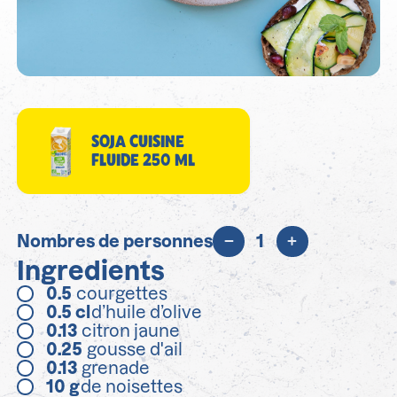
SOJA CUISINE
FLUIDE 250 ML
Nombres de personnes
1
Ingredients
0.5
courgettes
0.5
cl
d’huile d’olive
0.13
citron jaune
0.25
gousse d'ail
0.13
grenade
10
g
de noisettes