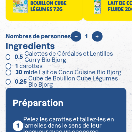
BOUILLON CUBE
LAIT DE C
LÉGUMES 72G
FLUIDE 2
Nombres de personnes
1
Ingredients
Galettes de Céréales et Lentilles
0.5
Curry Bio Bjorg
1
carottes
30
ml
de Lait de Coco Cuisine Bio Bjorg
Cube de Bouillon Cube Légumes
0.25
Bio Bjorg
Préparation
Pelez les carottes et taillez-les en
lamelles dans le sens de leur
longueur avec un économe.