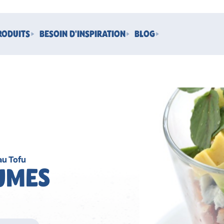
RODUITS
BESOIN D'INSPIRATION
BLOG
au Tofu
UMES