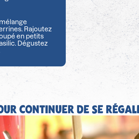
e mélange
errines. Rajoutez
coupé en petits
asilic. Dégustez
.
OUR CONTINUER DE SE RÉGAL