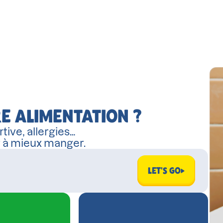
E ALIMENTATION ?
tive, allergies…
r à mieux manger.
LET'S GO