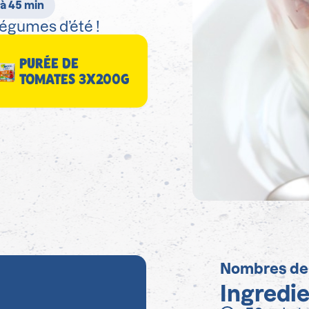
 à 45 min
égumes d’été !
PURÉE DE
TOMATES 3X200G
Nombres de
Ingredi