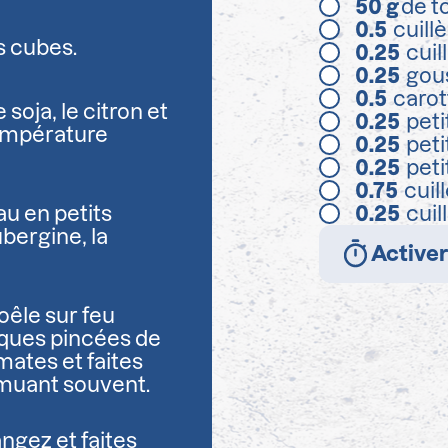
50
g
de t
0.5
cuill
s cubes.
0.25
cuil
0.25
gous
0.5
carot
soja, le citron et
0.25
peti
température
0.25
peti
0.25
peti
0.75
cuil
u en petits
0.25
cuil
bergine, la
Activer
poêle sur feu
lques pincées de
mates et faites
emuant souvent.
ngez et faites