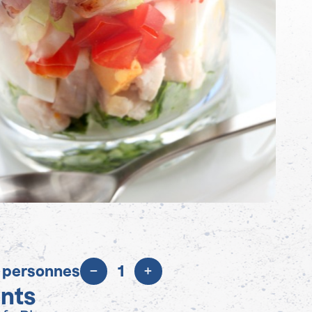
 personnes
1
ents