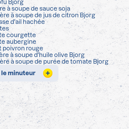
ofu Bjorg
ère à soupe de sauce soja
lère à soupe de jus de citron Bjorg
se d'ail hachée
tes
te courgette
te aubergine
t poivron rouge
lère à soupe d'huile olive Bjorg
lère à soupe de purée de tomate Bjorg
 le minuteur