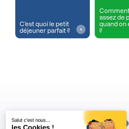
Comment
assez de 
C’est quoi le petit
quand on 
déjeuner parfait ?
?
10