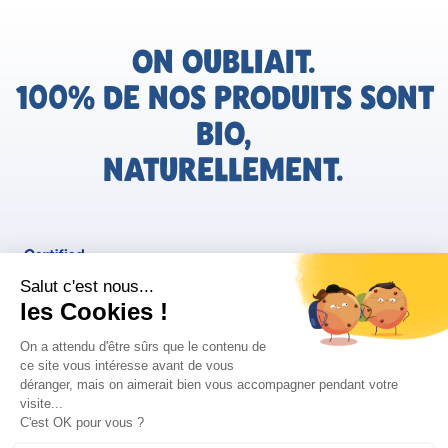
ON OUBLIAIT.
100% DE NOS PRODUITS SONT
BIO,
NATURELLEMENT.
FR
Bjorg pour les pros
Instagram
Facebook
Tiktok
Pinterest
Mentions légales
Politique de confidentialité
Conditions générales d'utilisation
Cookies
Retrouvez les informations AGEC de nos produits sur le site
FAQ/Contact
ConsoTrust >
https://loi-agec.org/fr