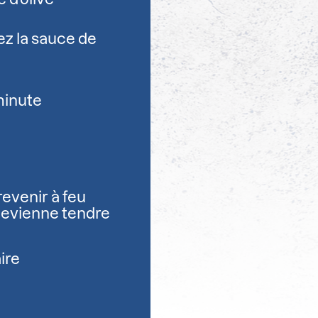
ez la sauce de
minute
evenir à feu
 devienne tendre
ire