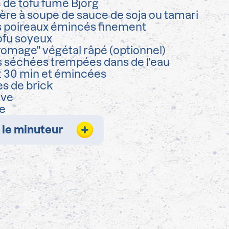
 de tofu fumé Bjorg
lère à soupe de sauce de soja ou tamari
s poireaux émincés finement
ofu soyeux
romage" végétal râpé (optionnel)
 séchées trempées dans de l'eau
 30 min et émincées
les de brick
ive
re
 le minuteur