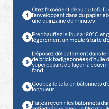
Ôtez l’excédent d’eau du tofu f
l’enveloppant dans du papier a
une quinzaine de minutes
Préchauffez le four à 180°C et 
légèrement un moule à tarte d’
Déposez délicatement dans le m
de brick badigeonnées d’huile d’
superposant de façon à couvrir
fond
Coupez-le tofu en bâtonnets d’
longueur
Faites revenir les bâtonnets d
antiadhésive avec un filet d’huil