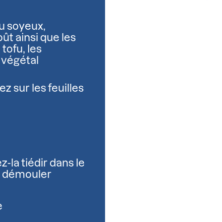
fu soyeux,
oût ainsi que les
tofu, les
 végétal
 sur les feuilles
z-la tiédir dans le
a démouler
e