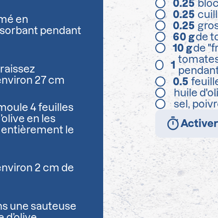
0.25
bloc
0.25
cuil
umé en
0.25
gro
bsorbant pendant
60
g
de t
10
g
de "f
tomates
1
graissez
pendant
environ 27 cm
0.5
feuil
huile d'ol
sel, poiv
oule 4 feuilles
olive en les
Activer
 entièrement le
environ 2 cm de
ans une sauteuse
e d’olive