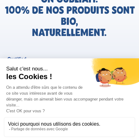
100% DE NOS PRODUITS SONT
BIO,
NATURELLEMENT.
FR
Bjorg pour les pros
Instagram
Facebook
Tiktok
Pinterest
Mentions légales
Politique de confidentialité
Conditions générales d'utilisation
Cookies
Retrouvez les informations AGEC de nos produits sur le site
FAQ/Contact
ConsoTrust >
https://loi-agec.org/fr