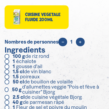
CUISINE VEGETALE
FLUIDE 200ML
Nombres de personnes
1
Ingredients
100
g
de riz rond
1
échalote
1
gousse d'ail
1.5
cl
de vin blanc
1.5
poireaux
50
cl
de bouillon de volaille
d'allumettes veggie "Pois et fève à
50
g
cuisiner" Bjorg
2.5
cl
de cuisine végétale Bjorg
40
g
de parmesan râpé
1
Fleur de sel et poivre du moulin