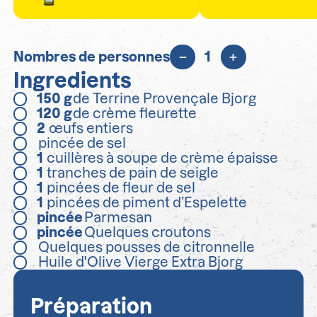
Nombres de personnes
1
Ingredients
150
g
de Terrine Provençale Bjorg
120
g
de crème fleurette
2
œufs entiers
pincée de sel
1
cuillères à soupe de crème épaisse
1
tranches de pain de seigle
1
pincées de fleur de sel
1
pincées de piment d’Espelette
pincée
Parmesan
pincée
Quelques croutons
Quelques pousses de citronnelle
Huile d'Olive Vierge Extra Bjorg
Préparation