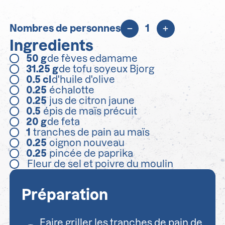
Nombres de personnes
1
Ingredients
50
g
de fèves edamame
31.25
g
de tofu soyeux Bjorg
0.5
cl
d'huile d'olive
0.25
échalotte
0.25
jus de citron jaune
0.5
épis de maïs précuit
20
g
de feta
1
tranches de pain au maïs
0.25
oignon nouveau
0.25
pincée de paprika
Fleur de sel et poivre du moulin
Préparation
Faire griller les tranches de pain de