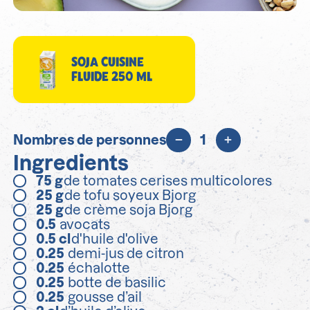
SOJA CUISINE
FLUIDE 250 ML
Nombres de personnes
1
Ingredients
75
g
de tomates cerises multicolores
25
g
de tofu soyeux Bjorg
25
g
de crème soja Bjorg
0.5
avocats
0.5
cl
d'huile d'olive
0.25
demi-jus de citron
0.25
échalotte
0.25
botte de basilic
0.25
gousse d’ail