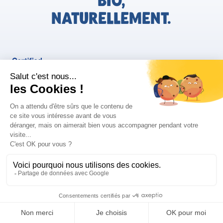
BIO,
NATURELLEMENT.
FR
Bjorg pour les pros
Instagram
Facebook
Tiktok
Pinterest
Mentions légales
Politique de confidentialité
Conditions générales d'utilisation
Cookies
Retrouvez les informations AGEC de nos produits sur le site
FAQ/Contact
ConsoTrust >
https://loi-agec.org/fr
This site is registered on
wpml.org
as a development site. Switch to a production
site key to
remove this banner
.