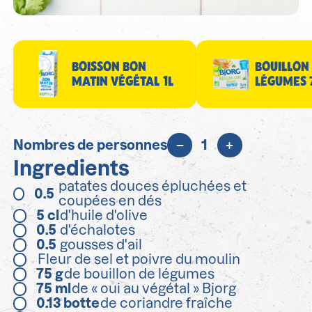
BOISSON BON
BOUILLON
MATIN VÉGÉTAL 1L
LÉGUMES 
Nombres de personnes
1
Ingredients
patates douces épluchées et
0.5
coupées en dés
5
cl
d'huile d'olive
0.5
d'échalotes
0.5
gousses d'ail
Fleur de sel et poivre du moulin
75
g
de bouillon de légumes
75
ml
de « oui au végétal » Bjorg
0.13
botte
de coriandre fraîche