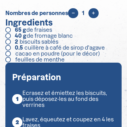
Nombres de personnes
1
Ingredients
65
g
de fraises
40
g
de fromage blanc
2
biscuits sablés
0.5
cuillère à café de sirop d'agave
cacao en poudre (pour le décor)
feuilles de menthe
Préparation
Ecrasez et émiettez les biscuits,
puis déposez-les au fond des
verrines
Lavez, équeutez et coupez en 4 les
fraises