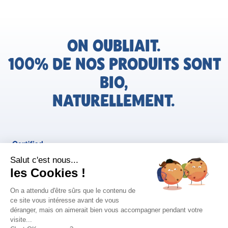
ON OUBLIAIT.
100% DE NOS PRODUITS SONT
BIO,
NATURELLEMENT.
FR
Bjorg pour les pros
Instagram
Facebook
Tiktok
Pinterest
Mentions légales
Politique de confidentialité
Conditions générales d'utilisation
Cookies
Retrouvez les informations AGEC de nos produits sur le site