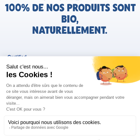
100% DE NOS PRODUITS SONT
BIO,
NATURELLEMENT.
FR
Bjorg pour les pros
Instagram
Facebook
Tiktok
Pinterest
Mentions légales
Politique de confidentialité
Conditions générales d'utilisation
Cookies
Retrouvez les informations AGEC de nos produits sur le site
FAQ/Contact
ConsoTrust >
https://loi-agec.org/fr