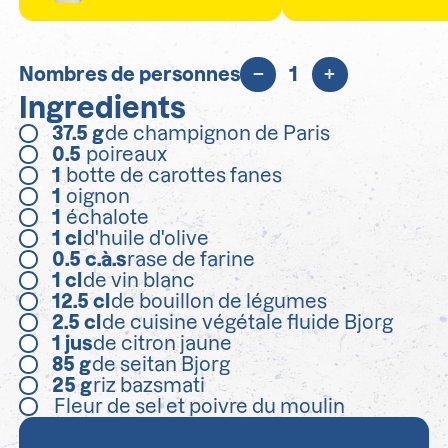
Nombres de personnes
1
Ingredients
37.5
g
de champignon de Paris
0.5
poireaux
1
botte de carottes fanes
1
oignon
1
échalote
1
cl
d'huile d'olive
0.5
c.à.s
rase de farine
1
cl
de vin blanc
12.5
cl
de bouillon de légumes
2.5
cl
de cuisine végétale fluide Bjorg
1
jus
de citron jaune
85
g
de seitan Bjorg
25
g
riz bazsmati
Fleur de sel et poivre du moulin