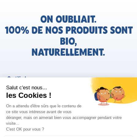
ON OUBLIAIT.
100% DE NOS PRODUITS SONT
BIO,
NATURELLEMENT.
FR
Bjorg pour les pros
Instagram
Facebook
Tiktok
Pinterest
Mentions légales
Politique de confidentialité
Conditions générales d'utilisation
Cookies
Retrouvez les informations AGEC de nos produits sur le site
FAQ/Contact
ConsoTrust >
https://loi-agec.org/fr