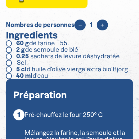
Nombres de personnes
1
Ingredients
60
g
de farine T55
2
g
de semoule de blé
0.25
sachets de levure déshydratée
Sel
5
cl
d'huile d'olive vierge extra bio Bjorg
40
ml
d'eau
Préparation
Pré-chauffez le four 250° C.
Mélangez la farine, la semoule et la