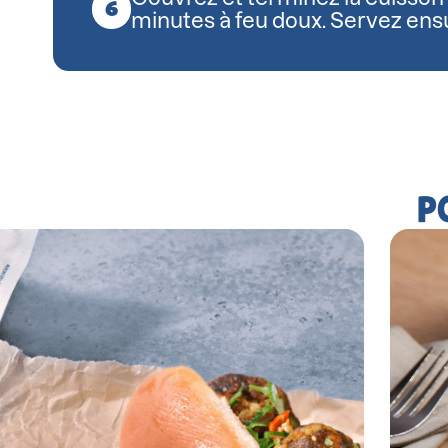
minutes à feu doux. Servez ensu
P