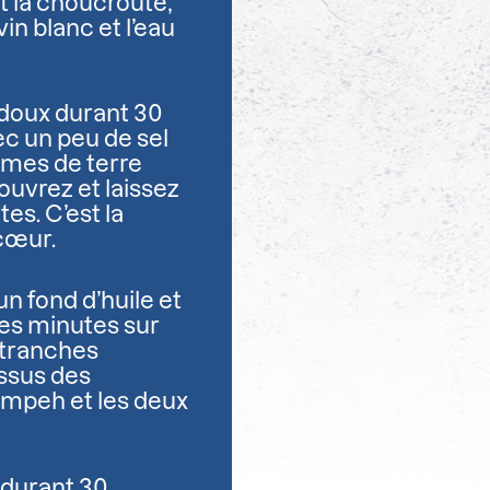
et la choucroute,
n blanc et l’eau
u doux durant 30
ec un peu de sel
mmes de terre
uvrez et laissez
es. C’est la
 cœur.
n fond d’huile et
ues minutes sur
 tranches
essus des
empeh et les deux
 durant 30