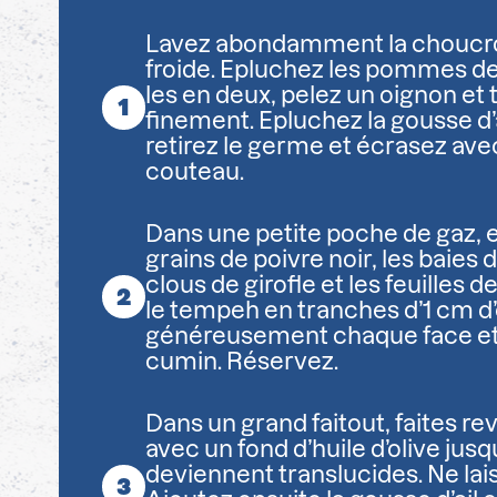
Lavez abondamment la choucrou
froide. Epluchez les pommes de
les en deux, pelez un oignon et t
finement. Epluchez la gousse d’ai
retirez le germe et écrasez avec
couteau.
Dans une petite poche de gaz, 
grains de poivre noir, les baies 
clous de girofle et les feuilles d
le tempeh en tranches d’1 cm d’
généreusement chaque face et
cumin. Réservez.
Dans un grand faitout, faites re
avec un fond d’huile d’olive jusqu
deviennent translucides. Ne lais