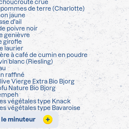
choucroute crue
 pommes de terre (Charlotte)
non jaune
se d'ail
de poivre noir
e genièvre
 girofle
e laurier
lère à café de cumin en poudre
vin blanc (Riesling)
au
on raffiné
live Vierge Extra Bio Bjorg
ofu Nature Bio Bjorg
tempeh
es végétales type Knack
es végétales type Bavaroise
 le minuteur