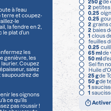
250
g
de 
2
petites
te à l’eau
0.25
oig
 terre et coupez-
0.25
gous
aillez-le
2
grains 
l, la fendre en 2,
2
baies d
 le plat d’un
1
clous de
feuilles d
0.25
cuil
enfermez les
65
ml
de 
de genièvre, les
50
ml
d'e
e laurier. Coupez
Sel fin n
épaisseur, salez
Huile d'O
 saupoudrez de
25
g
de T
50
g
de 
1
sauciss
1
sauciss
venir les oignons
’à ce qu’ils
Activer
sez pas roussir !