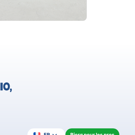
IO,
FR
Bjorg pour les pros