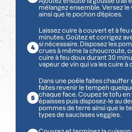
Ajoutez ensuite la gousse d’ail 
mélangez ensemble. Versez le vi
ainsi que le pochon d’épices.
Laissez cuire à couvert et à fe
minutes. Goûtez et corrigez av
si nécessaire. Disposez les po
crues à même la choucroute, co
cuire à feu doux durant 30 minut
vapeur de vin qui va les cuire à
Dans une poêle faites chauffer u
faites revenir le tempeh quelq
chaque face. Coupez le tofu en
épaisses puis disposez-le au d
pommes de terre ainsi que le t
types de saucisses veggies.
Couvrez et terminez la cuisson