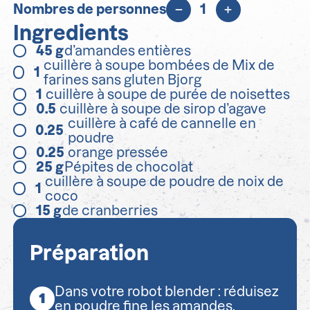
Nombres de personnes
1
Ingredients
45
g
d’amandes entières
cuillère à soupe bombées de Mix de
1
farines sans gluten Bjorg
1
cuillère à soupe de purée de noisettes
0.5
cuillère à soupe de sirop d’agave
cuillère à café de cannelle en
0.25
poudre
0.25
orange pressée
25
g
Pépites de chocolat
cuillère à soupe de poudre de noix de
1
coco
15
g
de cranberries
Préparation
Dans votre robot blender : réduisez
en poudre fine les amandes.