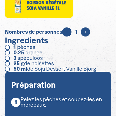
BOISSON VÉGÉTALE
SOJA VANILLE 1L
Nombres de personnes
1
Ingredients
1
pêches
0.25
orange
3
spéculoos
25
g
de noisettes
50
ml
de Soja Dessert Vanille Bjorg
Préparation
Pelez les pêches et coupez-les en
morceaux.