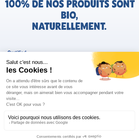
100% DE NOS PRODUITS SONT
BIO,
NATURELLEMENT.
FR
Bjorg pour les pros
Instagram
Facebook
Tiktok
Pinterest
Mentions légales
Politique de confidentialité
Conditions générales d'utilisation
Cookies
Retrouvez les informations AGEC de nos produits sur le site
FAQ/Contact
ConsoTrust >
https://loi-agec.org/fr
This site is registered on
wpml.org
as a development site. Switch to a production