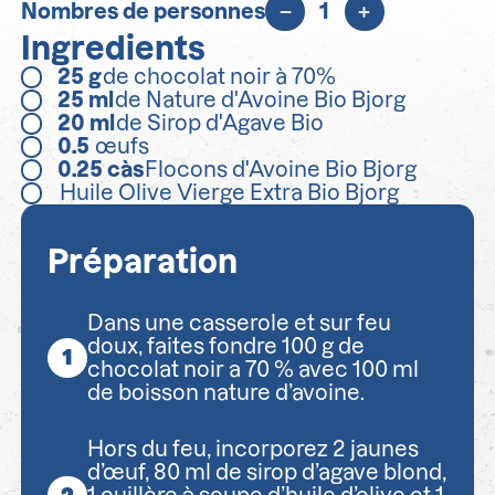
Nombres de personnes
1
Ingredients
25
g
de chocolat noir à 70%
25
ml
de Nature d'Avoine Bio Bjorg
20
ml
de Sirop d'Agave Bio
0.5
œufs
0.25
càs
Flocons d'Avoine Bio Bjorg
Huile Olive Vierge Extra Bio Bjorg
Préparation
Dans une casserole et sur feu
doux, faites fondre 100 g de
chocolat noir a 70 % avec 100 ml
de boisson nature d’avoine.
Hors du feu, incorporez 2 jaunes
d’œuf, 80 ml de sirop d’agave blond,