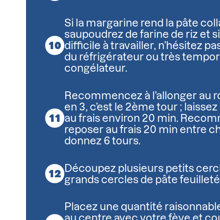
Si la margarine rend la pâte col
saupoudrez de farine de riz et si
difficile à travailler, n’hésitez pas
du réfrigérateur ou très tempo
congélateur.
Recommencez à l’allonger au rou
en 3, c’est le 2ème tour ; laisse
au frais environ 20 min. Recom
reposer au frais 20 min entre c
donnez 6 tours.
Découpez plusieurs petits cerc
grands cercles de pâte feuilleté
Placez une quantité raisonnabl
au centre avec votre fève et c