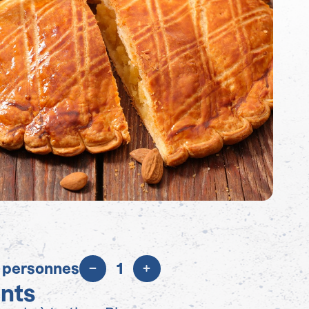
 personnes
1
ents