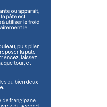
lante ou apparait,
 la pâte est
 à utiliser le froid
rairement le
leau, puis plier
z reposer la pâte
mencez, laissez
haque tour, et
les ou bien deux
e.
e de frangipane
ouvrez du second