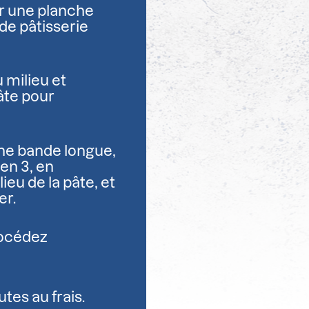
ur une planche
 de pâtisserie
 milieu et
pâte pour
une bande longue,
 en 3, en
ieu de la pâte, et
er.
rocédez
tes au frais.