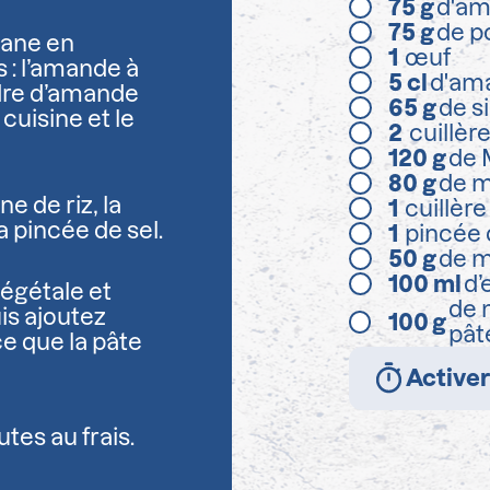
75
g
d'am
75
g
de p
pane en
1
œuf
 : l’amande à
5
cl
d'ama
oudre d’amande
65
g
de s
cuisine et le
2
cuillèr
120
g
de 
80
g
de m
ne de riz, la
1
cuillèr
 pincée de sel.
1
pincée 
50
g
de m
100
ml
d’
végétale et
de 
is ajoutez
100
g
pât
ce que la pâte
Activer
tes au frais.