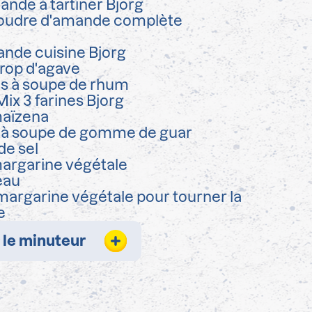
ande à tartiner Bjorg
oudre d'amande complète
nde cuisine Bjorg
irop d'agave
es à soupe de rhum
Mix 3 farines Bjorg
aïzena
e à soupe de gomme de guar
de sel
argarine végétale
eau
margarine végétale pour tourner la
e
 le minuteur