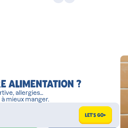
E ALIMENTATION ?
tive, allergies…
r à mieux manger.
LET'S GO