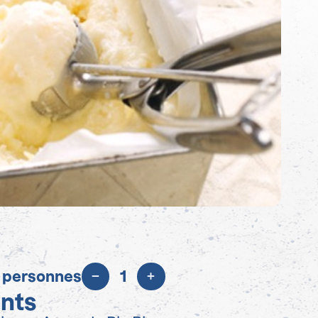
 personnes
1
ents