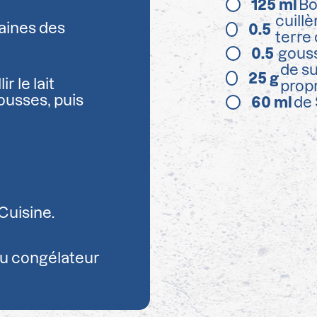
125
ml
Bo
cuill
aines des
0.5
terre
0.5
gouss
de su
25
g
r le lait
prop
ousses, puis
60
ml
de 
 Cuisine.
 au congélateur