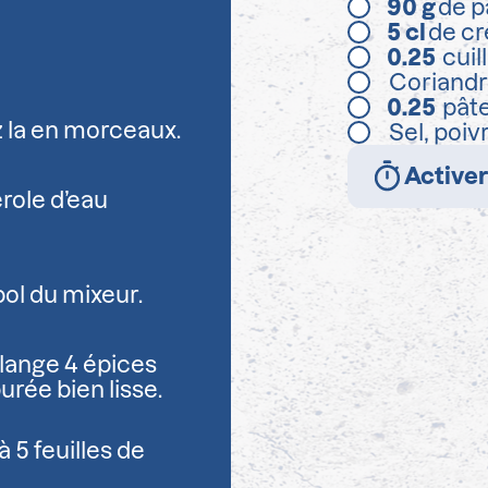
90
g
de p
5
cl
de cr
0.25
cuil
Coriandr
0.25
pâte
z la en morceaux.
Sel, poiv
Activer
erole d’eau
bol du mixeur.
lange 4 épices
urée bien lisse.
 5 feuilles de