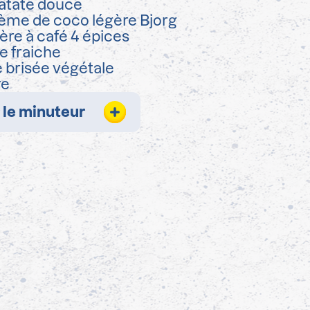
atate douce
ème de coco légère Bjorg
lère à café 4 épices
e fraiche
 brisée végétale
re
 le minuteur