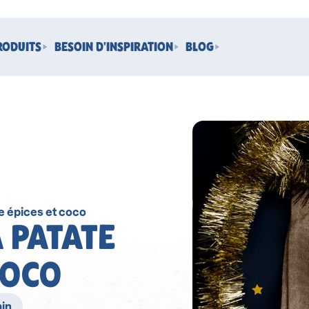
RODUITS
BESOIN D'INSPIRATION
BLOG
ce épices et coco
A PATATE
COCO
min