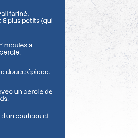
ail fariné,
 6 plus petits (qui
 6 moules à
 cercle.
ate douce épicée.
avec un cercle de
ds.
 d’un couteau et