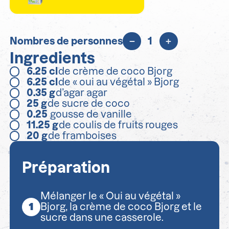
Nombres de personnes
1
Ingredients
6.25
cl
de crème de coco Bjorg
6.25
cl
de « oui au végétal » Bjorg
0.35
g
d’agar agar
25
g
de sucre de coco
0.25
gousse de vanille
11.25
g
de coulis de fruits rouges
20
g
de framboises
Préparation
Mélanger le « Oui au végétal »
Bjorg, la crème de coco Bjorg et le
sucre dans une casserole.