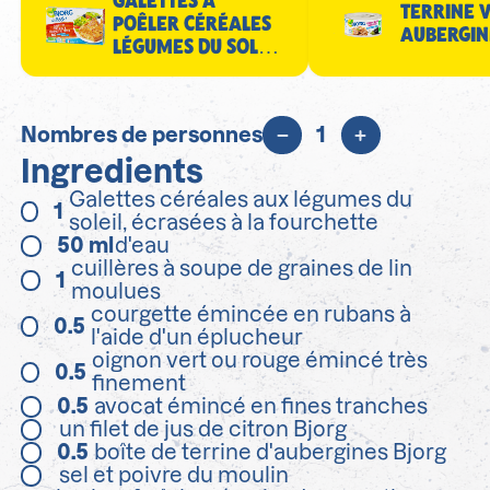
TERRINE 
POÊLER CÉRÉALES
AUBERGIN
LÉGUMES DU SOLEIL
200G
Nombres de personnes
1
Ingredients
Galettes céréales aux légumes du
1
soleil, écrasées à la fourchette
50
ml
d'eau
cuillères à soupe de graines de lin
1
moulues
courgette émincée en rubans à
0.5
l'aide d'un éplucheur
oignon vert ou rouge émincé très
0.5
finement
0.5
avocat émincé en fines tranches
un filet de jus de citron Bjorg
0.5
boîte de terrine d'aubergines Bjorg
sel et poivre du moulin