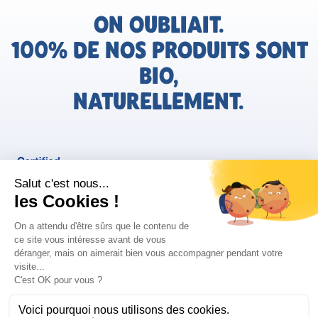
ON OUBLIAIT.
100% DE NOS PRODUITS SONT
BIO,
NATURELLEMENT.
FR
Bjorg pour les pros
Instagram
Facebook
Tiktok
Pinterest
Mentions légales
Politique de confidentialité
Conditions générales d'utilisation
Cookies
Retrouvez les informations AGEC de nos produits sur le site
FAQ/Contact
ConsoTrust >
https://loi-agec.org/fr