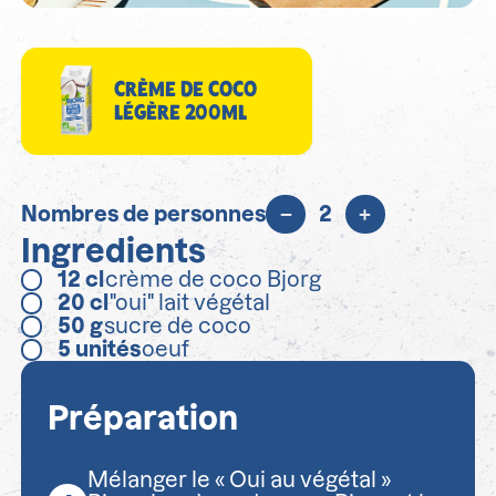
CRÈME DE COCO
LÉGÈRE 200ML
Nombres de personnes
2
Ingredients
12
cl
crème de coco Bjorg
20
cl
"oui" lait végétal
50
g
sucre de coco
5
unités
oeuf
Préparation
Mélanger le « Oui au végétal »