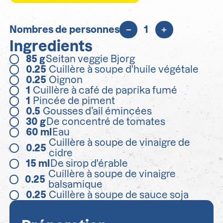
Nombres de personnes
1
Ingredients
85
g
Seitan veggie Bjorg
0.25
Cuillère à soupe d'huile végétale
0.25
Oignon
1
Cuillère à café de paprika fumé
1
Pincée de piment
0.5
Gousses d’ail émincées
30
g
De concentré de tomates
60
ml
Eau
Cuillère à soupe de vinaigre de
0.25
cidre
15
ml
De sirop d'érable
Cuillère à soupe de vinaigre
0.25
balsamique
0.25
Cuillère à soupe de sauce soja