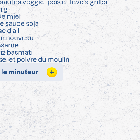
sautés veggie "pois et fève à griller"
org
de miel
e sauce soja
e d'ail
on nouveau
ésame
riz basmati
sel et poivre du moulin
 le minuteur