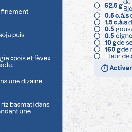
de 
62.5
g
Bj
r finement
0.5
c.à.s
1.5
c.à.s
d
0.5
gouss
soja puis
0.5
oign
10
g
de s
160
g
de 
Fleur de 
gie «pois et fève»
nade.
Activer
ns une dizaine
 riz basmati dans
endant une