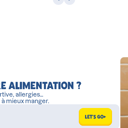
E ALIMENTATION ?
tive, allergies…
r à mieux manger.
LET'S GO