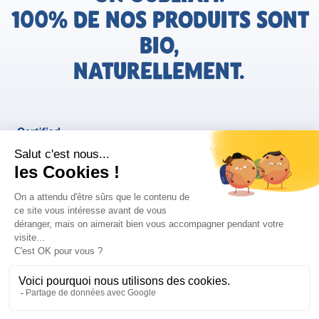
100% DE NOS PRODUITS SONT
BIO,
NATURELLEMENT.
FR
Bjorg pour les pros
Instagram
Facebook
Tiktok
Pinterest
Mentions légales
Politique de confidentialité
Conditions générales d'utilisation
Cookies
Retrouvez les informations AGEC de nos produits sur le site
FAQ/Contact
ConsoTrust >
https://loi-agec.org/fr