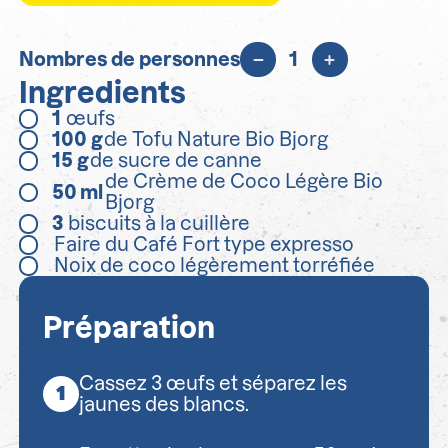
Nombres de personnes
1
Ingredients
1
œufs
100
g
de Tofu Nature Bio Bjorg
15
g
de sucre de canne
de Crème de Coco Légère Bio
50
ml
Bjorg
3
biscuits à la cuillère
Faire du Café Fort type expresso
Noix de coco légèrement torréfiée
Préparation
Cassez 3 œufs et séparez les
jaunes des blancs.