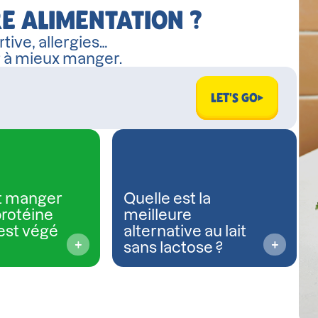
E ALIMENTATION ?
tive, allergies…
r à mieux manger.
LET'S GO
 manger
Quelle est la
protéine
meilleure
est végé
alternative au lait
sans lactose ?