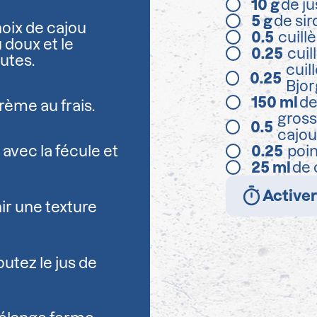
10
g
de ju
5
g
de sir
noix de cajou
0.5
cuill
u doux et le
0.25
cuil
utes.
cuil
0.25
Bjor
150
ml
de
crème au frais.
gross
0.5
cajou
avec la fécule et
0.25
poi
25
ml
de 
Activer
ir une texture
utez le jus de