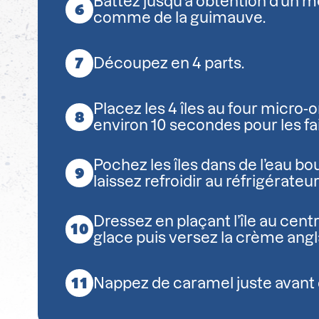
Battez jusqu’à obtention d’un 
comme de la guimauve.
Découpez en 4 parts.
Placez les 4 îles au four micro
environ 10 secondes pour les fai
Pochez les îles dans de l’eau bou
laissez refroidir au réfrigérateur
Dressez en plaçant l’île au cent
glace puis versez la crème angl
Nappez de caramel juste avant d