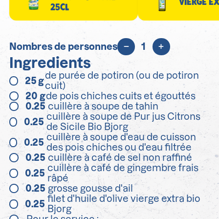
VIERGE E
25CL
Nombres de personnes
1
Ingredients
de purée de potiron (ou de potiron
25
g
cuit)
20
g
de pois chiches cuits et égouttés
0.25
cuillère à soupe de tahin
cuillère à soupe de Pur jus Citrons
0.25
de Sicile Bio Bjorg
cuillère à soupe d'eau de cuisson
0.25
des pois chiches ou d'eau filtrée
0.25
cuillère à café de sel non raffiné
cuillère à café de gingembre frais
0.25
râpé
0.25
grosse gousse d'ail
filet d'huile d'olive vierge extra bio
0.25
Bjorg