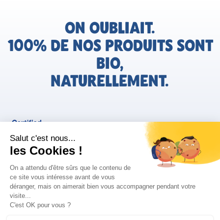
ON OUBLIAIT.
100% DE NOS PRODUITS SONT
BIO,
NATURELLEMENT.
FR
Bjorg pour les pros
Instagram
Facebook
Tiktok
Pinterest
Mentions légales
Politique de confidentialité
Conditions générales d'utilisation
Cookies
Retrouvez les informations AGEC de nos produits sur le site
FAQ/Contact
ConsoTrust >
https://loi-agec.org/fr