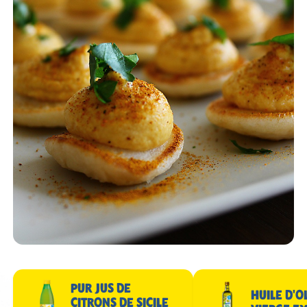
PUR JUS DE
HUILE D'O
CITRONS DE SICILE