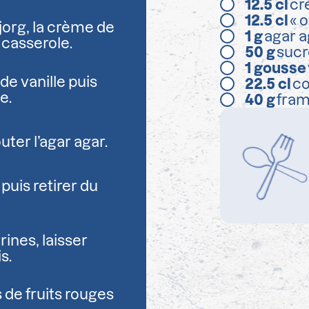
12.5
cl
cr
12.5
cl
« o
jorg, la crème de
1
g
agar a
 casserole.
50
g
sucr
1
gousse
de vanille puis
22.5
cl
co
e.
40
g
fram
uter l’agar agar.
uis retirer du
ines, laisser
s.
s de fruits rouges