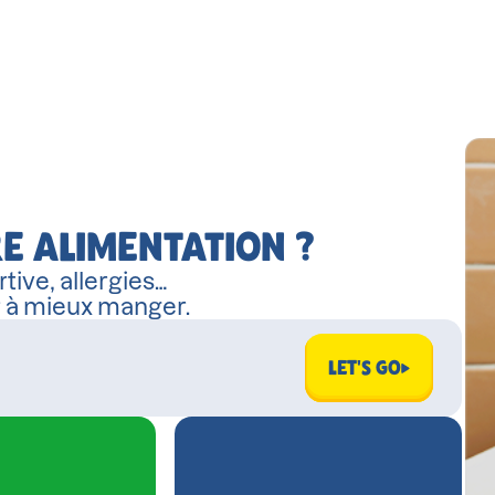
E ALIMENTATION ?
tive, allergies…
r à mieux manger.
LET'S GO