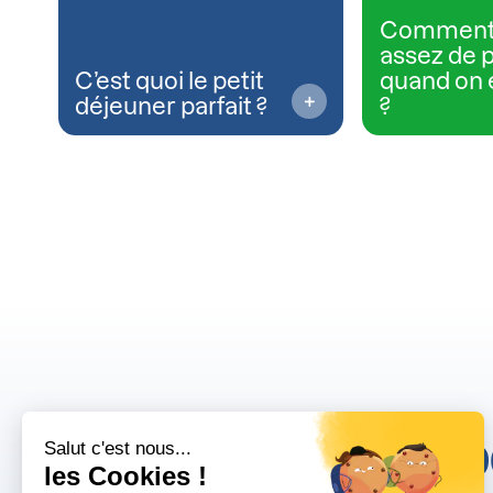
Comment
assez de 
C’est quoi le petit
quand on 
déjeuner parfait ?
?
10